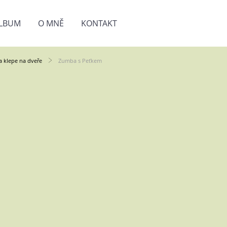
LBUM
O MNĚ
KONTAKT
a klepe na dveře
Zumba s Peťkem