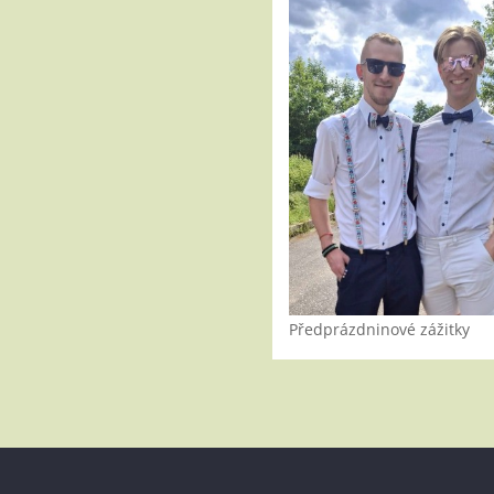
Předprázdninové zážitky