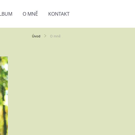
LBUM
O MNĚ
KONTAKT
Úvod
O mně