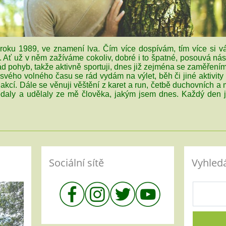
 roku 1989, ve znamení lva. Čím více dospívám, tím více si v
 Ať už v něm zažíváme cokoliv, dobré i to špatné, posouvá nás
ád pohyb, takže aktivně sportuji, dnes již zejména se zaměřením 
 svého volného času se rád vydám na výlet, běh či jiné aktivit
akcí. Dále se věnuji věštění z karet a run, četbě duchovních a 
daly a udělaly ze mě člověka, jakým jsem dnes. Každý den je
Sociální sítě
Vyhled