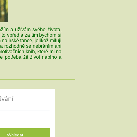
ážím a užívám svého života,
 to vpřed a za tím bychom si
na irské tance, jelikož miluji
y a rozhodně se nebráním ani
motivačních knih, které mi na
 potřeba žít život naplno a
ávání