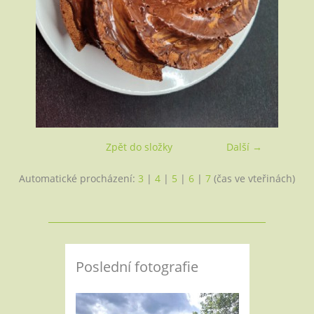
Zpět do složky
Další →
Automatické procházení:
3
|
4
|
5
|
6
|
7
(čas ve vteřinách)
Poslední fotografie