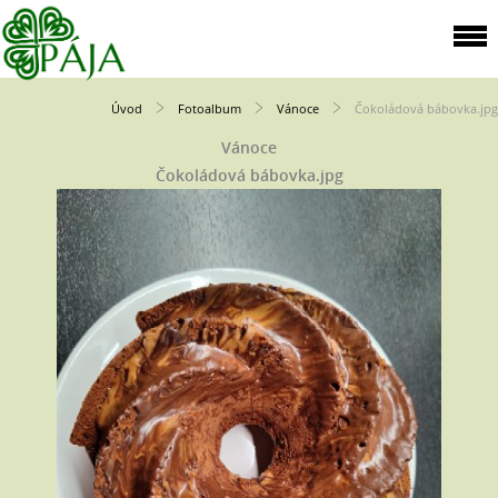
Úvod
Fotoalbum
Vánoce
Čokoládová bábovka.jpg
Vánoce
Čokoládová bábovka.jpg