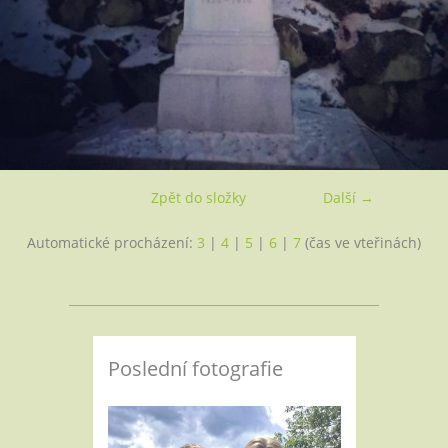
Zpět do složky
Další →
Automatické procházení:
3
|
4
|
5
|
6
|
7
(čas ve vteřinách)
Poslední fotografie