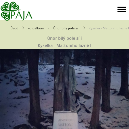
Úvod
Fotoalbum
Únor bílý pole sílí
Kyselka - Mattoniho lázně I
Únor bílý pole sílí
Kyselka - Mattoniho lázně I