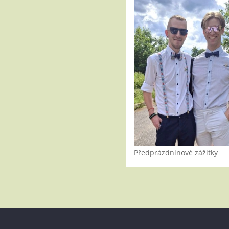
Předprázdninové zážitky