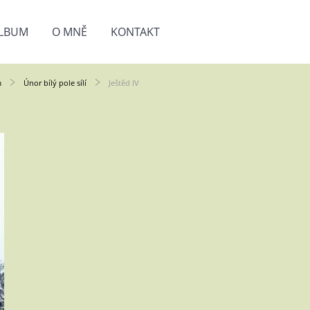
LBUM
O MNĚ
KONTAKT
m
Únor bílý pole sílí
Ještěd IV