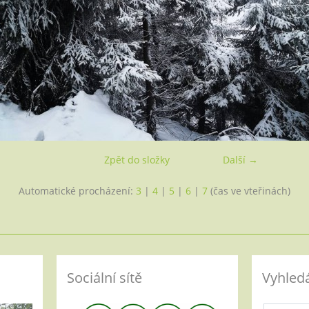
Zpět do složky
Další →
Automatické procházení:
3
|
4
|
5
|
6
|
7
(čas ve vteřinách)
Sociální sítě
Vyhled