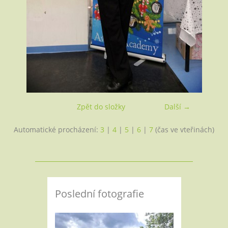
Zpět do složky
Další →
Automatické procházení:
3
|
4
|
5
|
6
|
7
(čas ve vteřinách)
Poslední fotografie