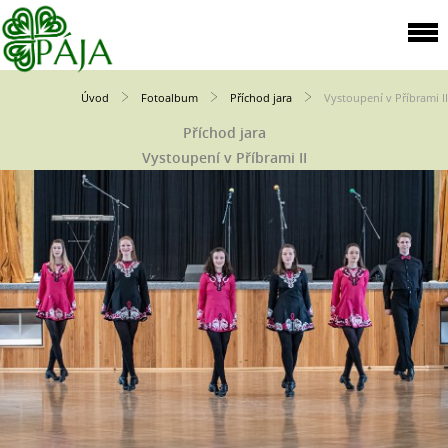
Úvod
Fotoalbum
Příchod jara
Vystoupení v Příbrami II
Příchod jara
Vystoupení v Příbrami II