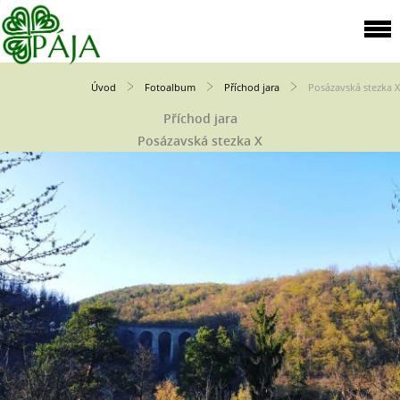
Úvod
Fotoalbum
Příchod jara
Posázavská stezka X
Příchod jara
Posázavská stezka X