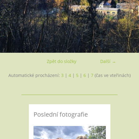
Zpět do složky
Další →
Automatické procházení:
3
|
4
|
5
|
6
|
7
(čas ve vteřinách)
Poslední fotografie