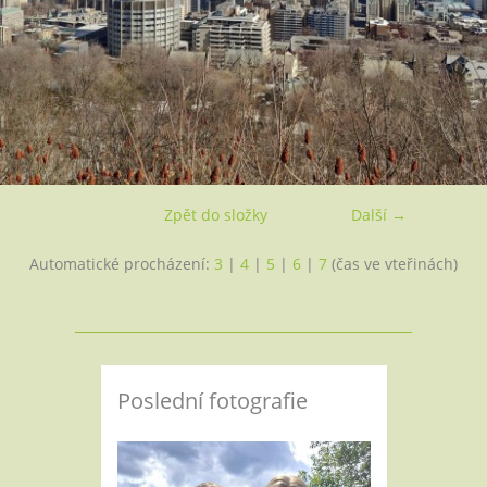
Zpět do složky
Další →
Automatické procházení:
3
|
4
|
5
|
6
|
7
(čas ve vteřinách)
Poslední fotografie