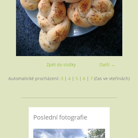
Zpět do složky
Další →
Automatické procházení:
3
|
4
|
5
|
6
|
7
(čas ve vteřinách)
Poslední fotografie