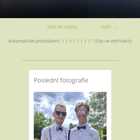
Zpět do složky
Další →
Automatické procházení:
3
|
4
|
5
|
6
|
7
(čas ve vteřinách)
Poslední fotografie