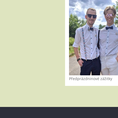
Předprázdninové zážitky