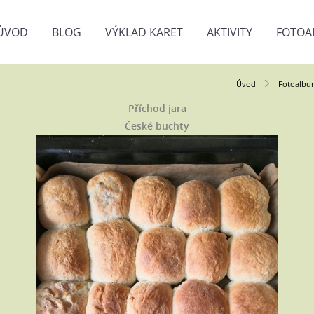
ÚVOD
BLOG
VÝKLAD KARET
AKTIVITY
FOTOA
Úvod
Fotoalbu
Příchod jara
České buchty