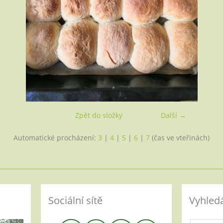
Zpět do složky
Další →
Automatické procházení:
3
|
4
|
5
|
6
|
7
(čas ve vteřinách)
Sociální sítě
Vyhled