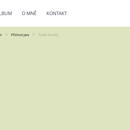
LBUM
O MNĚ
KONTAKT
m
Příchod jara
České buchty