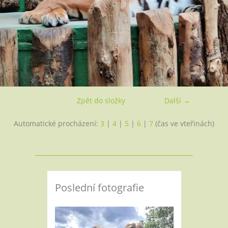
Zpět do složky
Další →
Automatické procházení:
3
|
4
|
5
|
6
|
7
(čas ve vteřinách)
Poslední fotografie