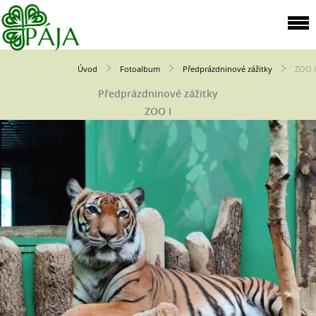
Úvod
Fotoalbum
Předprázdninové zážitky
ZOO I
Předprázdninové zážitky
ZOO I