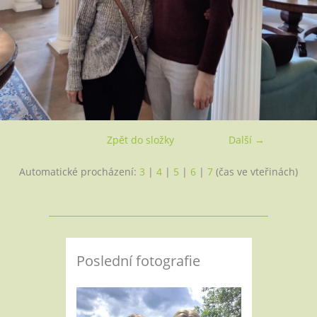
Zpět do složky
Další →
Automatické procházení:
3
|
4
|
5
|
6
|
7
(čas ve vteřinách)
Poslední fotografie