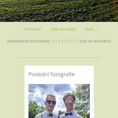
← Předchozí
Zpět do složky
Další →
Automatické procházení:
3
|
4
|
5
|
6
|
7
(čas ve vteřinách)
Poslední fotografie