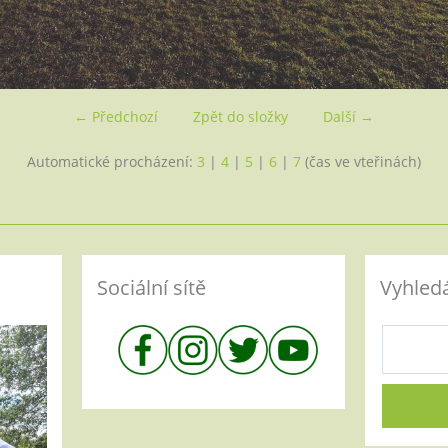
← Předchozí
Zpět do složky
Další →
Automatické procházení:
3
|
4
|
5
|
6
|
7
(čas ve vteřinách)
Sociální sítě
Vyhled