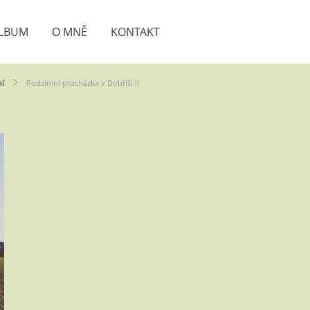
LBUM
O MNĚ
KONTAKT
ní
Podzimní procházka v Dobříši II