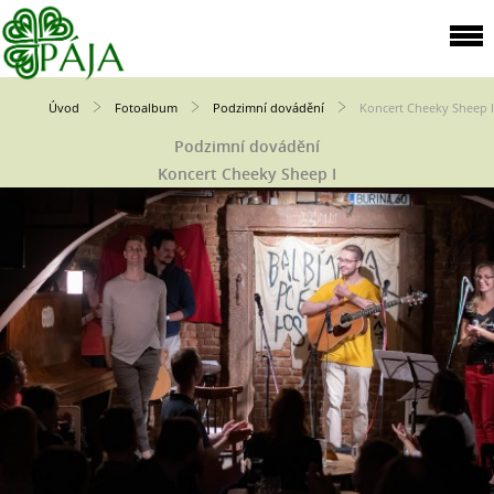
Úvod
Fotoalbum
Podzimní dovádění
Koncert Cheeky Sheep I
Podzimní dovádění
Koncert Cheeky Sheep I