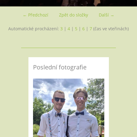
← Předchozí
Zpět do složky
Další →
Automatické procházení:
3
|
4
|
5
|
6
|
7
(čas ve vteřinách)
Poslední fotografie