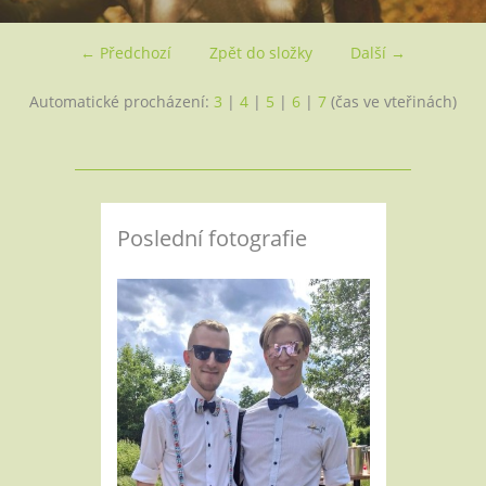
← Předchozí
Zpět do složky
Další →
Automatické procházení:
3
|
4
|
5
|
6
|
7
(čas ve vteřinách)
Poslední fotografie