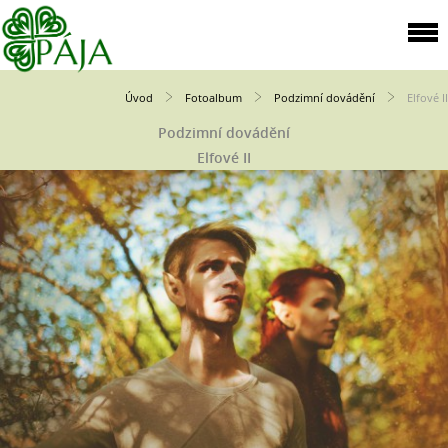
Úvod
Fotoalbum
Podzimní dovádění
Elfové II
Podzimní dovádění
Elfové II