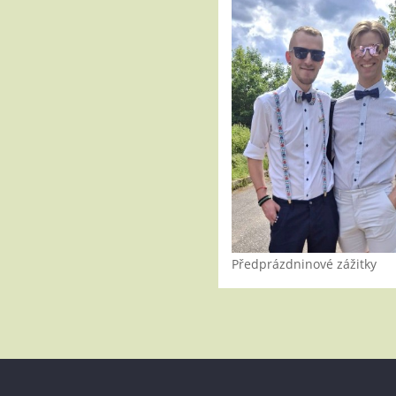
Předprázdninové zážitky