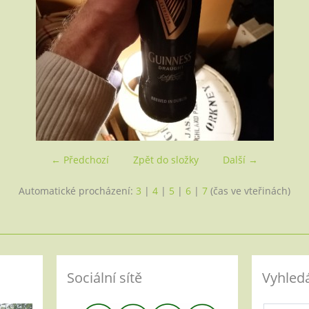
← Předchozí
Zpět do složky
Další →
Automatické procházení:
3
|
4
|
5
|
6
|
7
(čas ve vteřinách)
Sociální sítě
Vyhled