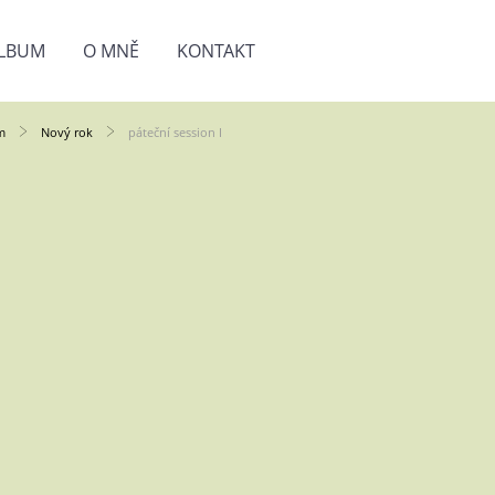
LBUM
O MNĚ
KONTAKT
m
Nový rok
páteční session I