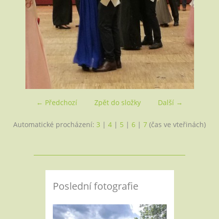
← Předchozí
Zpět do složky
Další →
Automatické procházení:
3
|
4
|
5
|
6
|
7
(čas ve vteřinách)
Poslední fotografie