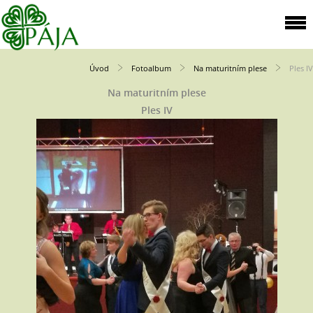
Úvod
Fotoalbum
Na maturitním plese
Ples IV
Na maturitním plese
Ples IV