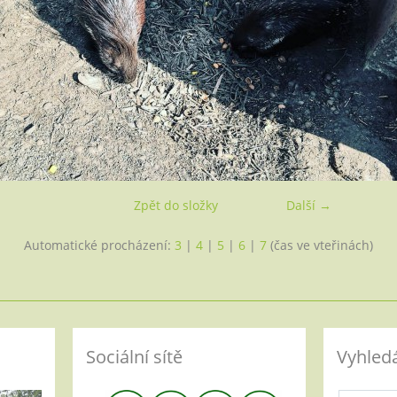
Zpět do složky
Další →
Automatické procházení:
3
|
4
|
5
|
6
|
7
(čas ve vteřinách)
Sociální sítě
Vyhled