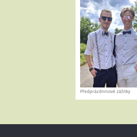
Předprázdninové zážitky