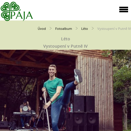
Úvod
Fotoalbum
Léto
Vystoupení v Putně IV
Léto
Vystoupení v Putně IV