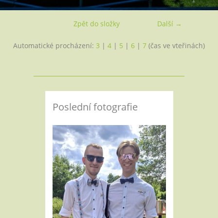
Zpět do složky
Další →
Automatické procházení:
3
|
4
|
5
|
6
|
7
(čas ve vteřinách)
Poslední fotografie