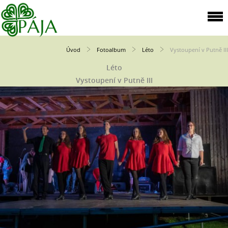
Úvod
Fotoalbum
Léto
Vystoupení v Putně III
Léto
Vystoupení v Putně III