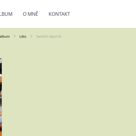
LBUM
O MNĚ
KONTAKT
oalbum
Léto
Taneční tábor III