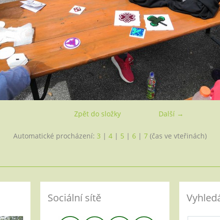
Zpět do složky
Další →
Automatické procházení:
3
|
4
|
5
|
6
|
7
(čas ve vteřinách)
Sociální sítě
Vyhled