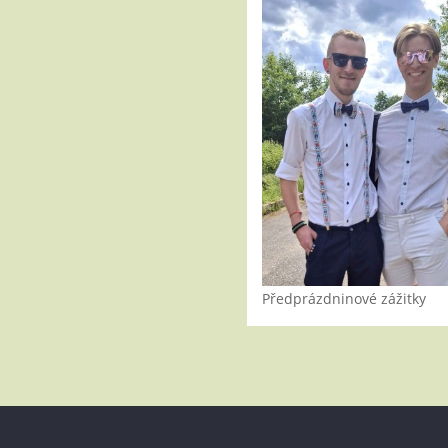
Předprázdninové zážitky