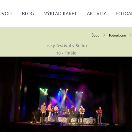
ÚVOD
BLOG
VÝKLAD KARET
AKTIVITY
FOTOA
Úvod
Fotoalbum
Irský festival v Selbu
10 - Finále