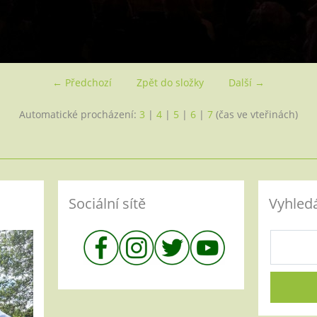
← Předchozí
Zpět do složky
Další →
Automatické procházení:
3
|
4
|
5
|
6
|
7
(čas ve vteřinách)
Sociální sítě
Vyhled