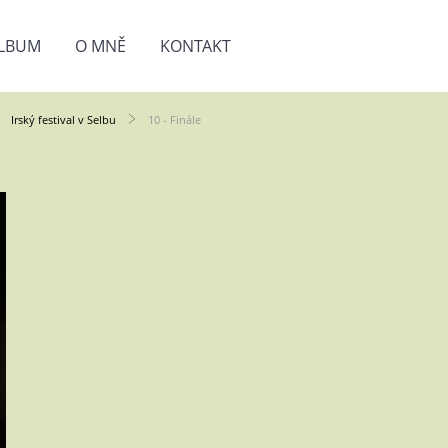
LBUM
O MNĚ
KONTAKT
Irský festival v Selbu
10 - Finále