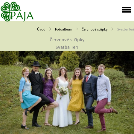
Úvod
Fotoalbum
Červnové střípky
Svatba Teri
Červnové střípky
Svatba Teri