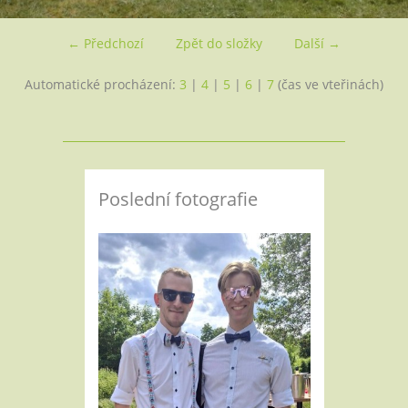
← Předchozí
Zpět do složky
Další →
Automatické procházení:
3
|
4
|
5
|
6
|
7
(čas ve vteřinách)
Poslední fotografie