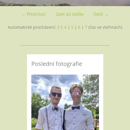
← Předchozí
Zpět do složky
Další →
Automatické procházení:
3
|
4
|
5
|
6
|
7
(čas ve vteřinách)
Poslední fotografie