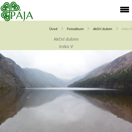
Úvod
Fotoalbum
Akční duben
Irsko V
Akční duben
Irsko V