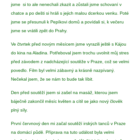
jsme si to ale nenechali zkazit a zůstali jsme schovaní v
chatce a po dešti si hráli s jejich malou dcerkou venku. Poté
jsme se přesunuli k Pepíkovi domů a povídali si, k večeru
jsme se vrátili zpět do Prahy.
Ve čtvrtek před novým měsícem jsme vyrazili ještě s Kájou
do kina na Aladina. Potřeboval jsem trochu uvolnit můj stres
před závodem z nadcházející soutěže v Praze, což se velmi
povedlo. Film byl velmi zábavný a krásně nazpívaný.
Nečekal jsem, že se nám to bude tak líbit.
Den před soutěží jsem si zašel na masáž, kterou jsem
báječně zakončil měsíc květen a cítil se jako nový člověk
plný síly.
První červnový den mi začal soutěží irských tanců v Praze
na domácí půdě. Příprava na tuto událost byla velmi