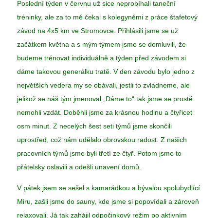
Poslední týden v červnu už sice neprobíhali taneční
tréninky, ale za to mě čekal s kolegyněmi z práce štafetový
závod na 4x5 km ve Stromovce. Přihlásili jsme se už
začátkem května a s mým týmem jsme se domluvili, že
budeme trénovat individuálně a týden před závodem si
dáme takovou generálku tratě. V den závodu bylo jedno z
největších vedera my se obávali, jestli to zvládneme, ale
jelikož se náš tým jmenoval „Dáme to“ tak jsme se prostě
nemohli vzdát. Doběhli jsme za krásnou hodinu a čtyřicet
osm minut. Z necelých šest seti týmů jsme skončili
uprostřed, což nám udělalo obrovskou radost. Z našich
pracovních týmů jsme byli třetí ze čtyř. Potom jsme to
přátelsky oslavili a odešli unavení domů.
V pátek jsem se sešel s kamarádkou a bývalou spolubydlící
Miru, zašli jsme do sauny, kde jsme si popovídali a zároveň
relaxovali. Já tak zahájil odpočinkový režim po aktivním