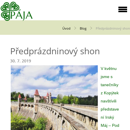
Úvod
Blog
Předprázdninový shon
Předprázdninový shon
30. 7. 2019
V květnu
jsme s
tanečníky
z Kopýtek
navštívili
představe
ní Irský
Máj – Pod