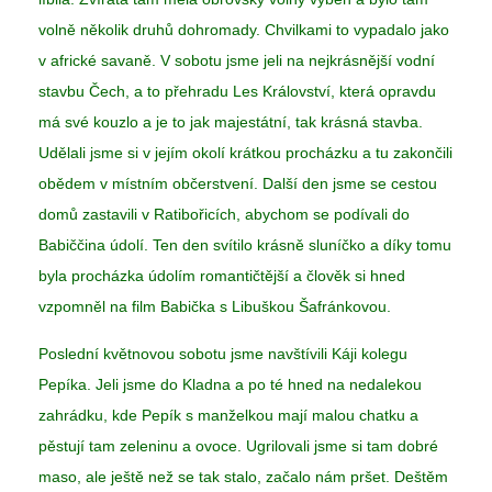
volně několik druhů dohromady. Chvilkami to vypadalo jako
v africké savaně. V sobotu jsme jeli na nejkrásnější vodní
stavbu Čech, a to přehradu Les Království, která opravdu
má své kouzlo a je to jak majestátní, tak krásná stavba.
Udělali jsme si v jejím okolí krátkou procházku a tu zakončili
obědem v místním občerstvení. Další den jsme se cestou
domů zastavili v Ratibořicích, abychom se podívali do
Babiččina údolí. Ten den svítilo krásně sluníčko a díky tomu
byla procházka údolím romantičtější a člověk si hned
vzpomněl na film Babička s Libuškou Šafránkovou.
Poslední květnovou sobotu jsme navštívili Káji kolegu
Pepíka. Jeli jsme do Kladna a po té hned na nedalekou
zahrádku, kde Pepík s manželkou mají malou chatku a
pěstují tam zeleninu a ovoce. Ugrilovali jsme si tam dobré
maso, ale ještě než se tak stalo, začalo nám pršet. Deštěm