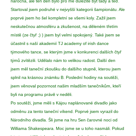
náročná, ale ten den bylo pro mě důležité být tady a teď.
Startoval jsem podruhé v nejvyšší kategorii šampionátu. Ale
poprvé jsem ho šel kompletní se všemi koly. Zažil jsem
neskutečnou atmosféru a zkušenost, na děleném třetím
místě (ze čtyř ;) ) jsem byl velmi spokojený. Také jsem se
účastnil s naší akademií TJ academy of irish dance
týmového tance, se kterým jsme v konkurenci dalších čtyř
týmů zvítězili. Udělalo nám to velikou radost. Další den
jsem měl taneční zkoušku do dalšího stupně, kterou jsem
splnil na krásnou známku B. Poslední hodiny na soutěži,
jsem věnoval pozornost našim mladším tanečníkům, kteří
byli na programu právě v neděli.
Po soutěži, jsme měli s Kájou naplánované divadlo jako
odměnu za tento taneční víkend. Poprvé jsem vyrazil do
Národního divadla. Šli jsme na hru Sen čarovné noci od
Williama Shakespeara. Moc jsme se u toho nasmáli. Pokud