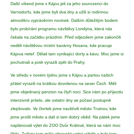
Další víkend jsme s Kájou jeli za jeho sourozenci do
Varnsdorfu, kde jsme byli dva dny a užili si rodinnou
atmosféru vyprávěním novinek. Dalším důležitým bodem
bylo probírání programu návštěvy Londýna, která nás
čekala na začátku prázdnin. Před odjezdem jsme zakončili
neděli návštěvou místní kavárny Hosana, kde pracuje
Kájova neteř. Dělali tam vynikající dorty a kávu. Moc jsme si
pochutnali a poté vyrazili zpět do Prahy.
Ve středu v novém týdnu jsme s Kájou a partou našich
přátel vyrazili na krátkou dovolenou na sever Čech. Měli
jsme objednaný penzion na čtyři noci. Sice nám po příjezdu
intenzivně pršelo, ale ostatní dny se počasí postupně
zlepšovalo. Ve čtvrtek jsme navštívili město Trutnov, kde
jsme prošli město a dali si tam dobrý oběd. Na pátek jsme
naplánovali výlet do ZOO Dvůr Králové, která se nám moc
líbila. Zvířata tam měla obrovský volný výběh a bylo tam