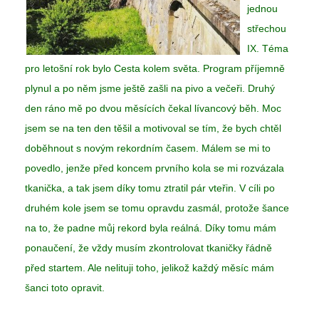
jednou
střechou
IX. Téma
pro letošní rok bylo Cesta kolem světa. Program příjemně
plynul a po něm jsme ještě zašli na pivo a večeři. Druhý
den ráno mě po dvou měsících čekal lívancový běh. Moc
jsem se na ten den těšil a motivoval se tím, že bych chtěl
doběhnout s novým rekordním časem. Málem se mi to
povedlo, jenže před koncem prvního kola se mi rozvázala
tkanička, a tak jsem díky tomu ztratil pár vteřin. V cíli po
druhém kole jsem se tomu opravdu zasmál, protože šance
na to, že padne můj rekord byla reálná. Díky tomu mám
ponaučení, že vždy musím zkontrolovat tkaničky řádně
před startem. Ale nelituji toho, jelikož každý měsíc mám
šanci toto opravit.