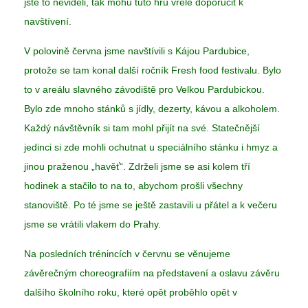
jste to neviděli, tak mohu tuto hru vřele doporučit k
navštívení.
V polovině června jsme navštívili s Kájou Pardubice,
protože se tam konal další ročník Fresh food festivalu. Bylo
to v areálu slavného závodiště pro Velkou Pardubickou.
Bylo zde mnoho stánků s jídly, dezerty, kávou a alkoholem.
Každý návštěvník si tam mohl přijít na své. Statečnější
jedinci si zde mohli ochutnat u speciálního stánku i hmyz a
jinou praženou „havěť“. Zdrželi jsme se asi kolem tří
hodinek a stačilo to na to, abychom prošli všechny
stanoviště. Po té jsme se ještě zastavili u přátel a k večeru
jsme se vrátili vlakem do Prahy.
Na posledních trénincích v červnu se věnujeme
závěrečným choreografiím na představení a oslavu závěru
dalšího školního roku, které opět proběhlo opět v