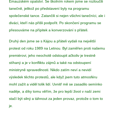
Emauzském opatství. Se školním rokem jsme se rozloučili
tanečně, jelikož po představení byly na programu
společenské tance. Zatančili si nejen všichni tanečníci, ale i
diváci, kteří nás přišli podpořit. Po skončení programu se
přesouváme na přípitek a konverzování s přáteli.
Druhý den jsme se s Kájou a přáteli vydali na největší
protest od roku 1989 na Letnou. Byl zaměřen proti našemu
premiérovi, jeho neochotě odstoupit ačkoliv je trestně
stíhaný a je v konfliktu zájmů a také na odstoupení
ministryně spravedlnosti. Nikdo zatím neví a nevidí
výsledek těchto protestů, ale když jsem tuto atmosféru
mohl zažít a viděl tolik lidí. Uvnitř mě se zasadilo semínko
naděje, a díky tomu věřím, že pro lepší život v naší zemi
stačí být silný a táhnout za jeden provaz, protože o tom to
je.