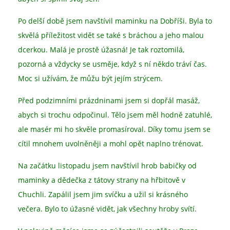
Po delší době jsem navštívil maminku na Dobříši. Byla to
skvělá příležitost vidět se také s bráchou a jeho malou
dcerkou. Malá je prostě úžasná! Je tak roztomilá,
pozorná a vždycky se usměje, když s ní někdo tráví čas.
Moc si užívám, že můžu být jejím strýcem.
Před podzimními prázdninami jsem si dopřál masáž,
abych si trochu odpočinul. Tělo jsem měl hodně zatuhlé,
ale masér mi ho skvěle promasíroval. Díky tomu jsem se
cítil mnohem uvolněněji a mohl opět naplno trénovat.
Na začátku listopadu jsem navštívil hrob babičky od
maminky a dědečka z tátovy strany na hřbitově v
Chuchli. Zapálil jsem jim svíčku a užil si krásného
večera. Bylo to úžasné vidět, jak všechny hroby svítí.