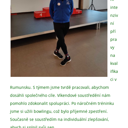
inte
nziv
ní
pří
pra
vy
na
kval
ifika
ci v
Rumunsku. S týmem jsme tvrdě pracovali, abychom
dosáhli společného cíle. Víkendové soustředění nám
pomohlo zdokonalit spolupráci. Po náročném tréninku
jsme si užili bowlingu, což bylo příjemné zpestření.
Současně se soustředím na individuální zlepšování,
abych si splnil svůj sen.