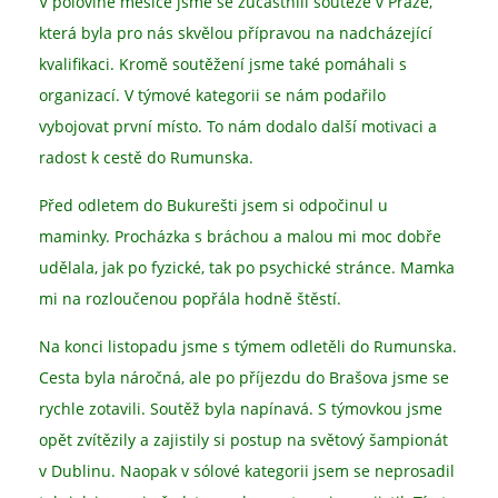
V polovině měsíce jsme se zúčastnili soutěže v Praze,
která byla pro nás skvělou přípravou na nadcházející
kvalifikaci. Kromě soutěžení jsme také pomáhali s
organizací. V týmové kategorii se nám podařilo
vybojovat první místo. To nám dodalo další motivaci a
radost k cestě do Rumunska.
Před odletem do Bukurešti jsem si odpočinul u
maminky. Procházka s bráchou a malou mi moc dobře
udělala, jak po fyzické, tak po psychické stránce. Mamka
mi na rozloučenou popřála hodně štěstí.
Na konci listopadu jsme s týmem odletěli do Rumunska.
Cesta byla náročná, ale po příjezdu do Brašova jsme se
rychle zotavili. Soutěž byla napínavá. S týmovkou jsme
opět zvítězily a zajistily si postup na světový šampionát
v Dublinu. Naopak v sólové kategorii jsem se neprosadil