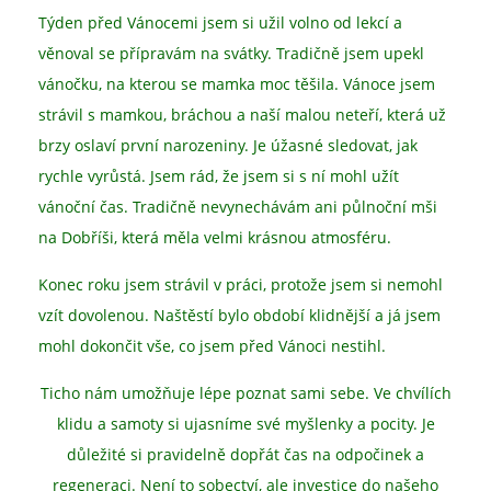
Týden před Vánocemi jsem si užil volno od lekcí a
věnoval se přípravám na svátky. Tradičně jsem upekl
vánočku, na kterou se mamka moc těšila. Vánoce jsem
strávil s mamkou, bráchou a naší malou neteří, která už
brzy oslaví první narozeniny. Je úžasné sledovat, jak
rychle vyrůstá. Jsem rád, že jsem si s ní mohl užít
vánoční čas. Tradičně nevynechávám ani půlnoční mši
na Dobříši, která měla velmi krásnou atmosféru.
Konec roku jsem strávil v práci, protože jsem si nemohl
vzít dovolenou. Naštěstí bylo období klidnější a já jsem
mohl dokončit vše, co jsem před Vánoci nestihl.
Ticho nám umožňuje lépe poznat sami sebe. Ve chvílích
klidu a samoty si ujasníme své myšlenky a pocity. Je
důležité si pravidelně dopřát čas na odpočinek a
regeneraci. Není to sobectví, ale investice do našeho