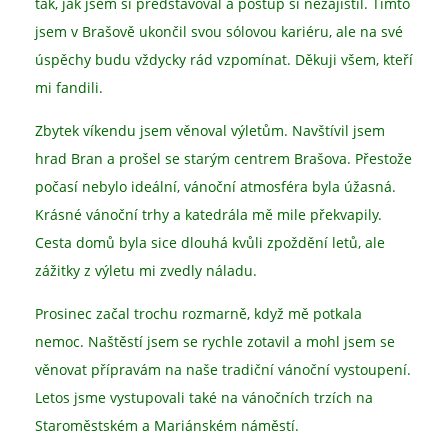
tak, jak jsem si představoval a postup si nezajistil. Tímto
jsem v Brašově ukončil svou sólovou kariéru, ale na své
úspěchy budu vždycky rád vzpomínat. Děkuji všem, kteří
mi fandili.
Zbytek víkendu jsem věnoval výletům. Navštívil jsem
hrad Bran a prošel se starým centrem Brašova. Přestože
počasí nebylo ideální, vánoční atmosféra byla úžasná.
Krásné vánoční trhy a katedrála mě mile překvapily.
Cesta domů byla sice dlouhá kvůli zpoždění letů, ale
zážitky z výletu mi zvedly náladu.
Prosinec začal trochu rozmarně, když mě potkala
nemoc. Naštěstí jsem se rychle zotavil a mohl jsem se
věnovat přípravám na naše tradiční vánoční vystoupení.
Letos jsme vystupovali také na vánočních trzích na
Staroměstském a Mariánském náměstí.