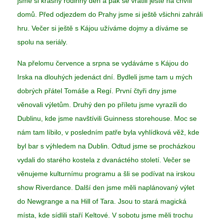
jsme si krásný rodinný den a pak se vrátili ještě na chvíli
domů. Před odjezdem do Prahy jsme si ještě všichni zahráli
hru. Večer si ještě s Kájou užíváme dojmy a díváme se
spolu na seriály.
Na přelomu července a srpna se vydáváme s Kájou do
Irska na dlouhých jedenáct dní. Bydleli jsme tam u mých
dobrých přátel Tomáše a Regí. První čtyři dny jsme
věnovali výletům. Druhý den po příletu jsme vyrazili do
Dublinu, kde jsme navštívili Guinness storehouse. Moc se
nám tam líbilo, v posledním patře byla vyhlídková věž, kde
byl bar s výhledem na Dublin. Odtud jsme se procházkou
vydali do starého kostela z dvanáctého století. Večer se
věnujeme kulturnímu programu a šli se podívat na irskou
show Riverdance. Další den jsme měli naplánovaný výlet
do Newgrange a na Hill of Tara. Jsou to stará magická
místa, kde sídlili staří Keltové. V sobotu jsme měli trochu