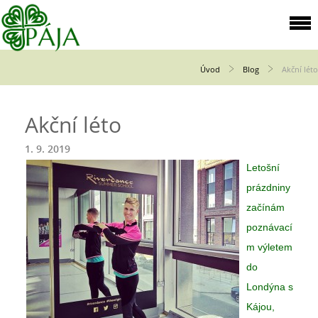
Úvod
Blog
Akční léto
Akční léto
1. 9. 2019
Letošní
prázdniny
začínám
poznávací
m výletem
do
Londýna s
Kájou,