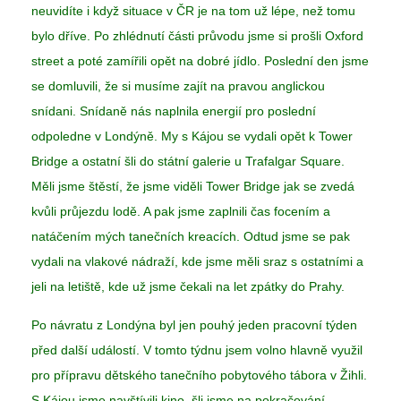
neuvidíte i když situace v ČR je na tom už lépe, než tomu
bylo dříve. Po zhlédnutí části průvodu jsme si prošli Oxford
street a poté zamířili opět na dobré jídlo. Poslední den jsme
se domluvili, že si musíme zajít na pravou anglickou
snídani. Snídaně nás naplnila energií pro poslední
odpoledne v Londýně. My s Kájou se vydali opět k Tower
Bridge a ostatní šli do státní galerie u Trafalgar Square.
Měli jsme štěstí, že jsme viděli Tower Bridge jak se zvedá
kvůli průjezdu lodě. A pak jsme zaplnili čas focením a
natáčením mých tanečních kreacích. Odtud jsme se pak
vydali na vlakové nádraží, kde jsme měli sraz s ostatními a
jeli na letiště, kde už jsme čekali na let zpátky do Prahy.
Po návratu z Londýna byl jen pouhý jeden pracovní týden
před další událostí. V tomto týdnu jsem volno hlavně využil
pro přípravu dětského tanečního pobytového tábora v Žihli.
S Kájou jsme navštívili kino, šli jsme na pokračování