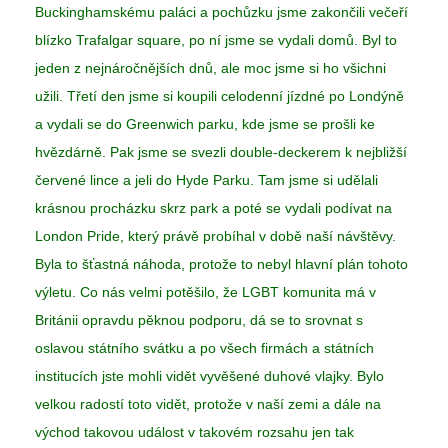
Buckinghamskému paláci a pochůzku jsme zakončili večeří
blízko Trafalgar square, po ní jsme se vydali domů. Byl to
jeden z nejnáročnějších dnů, ale moc jsme si ho všichni
užili. Třetí den jsme si koupili celodenní jízdné po Londýně
a vydali se do Greenwich parku, kde jsme se prošli ke
hvězdárně. Pak jsme se svezli double-deckerem k nejbližší
červené lince a jeli do Hyde Parku. Tam jsme si udělali
krásnou procházku skrz park a poté se vydali podívat na
London Pride, který právě probíhal v době naší návštěvy.
Byla to šťastná náhoda, protože to nebyl hlavní plán tohoto
výletu. Co nás velmi potěšilo, že LGBT komunita má v
Británii opravdu pěknou podporu, dá se to srovnat s
oslavou státního svátku a po všech firmách a státních
institucích jste mohli vidět vyvěšené duhové vlajky. Bylo
velkou radostí toto vidět, protože v naší zemi a dále na
východ takovou událost v takovém rozsahu jen tak