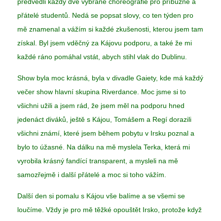
předvedli každý dvě vybrané choreografie pro příbuzné a
přátelé studentů. Nedá se popsat slovy, co ten týden pro
mě znamenal a vážím si každé zkušenosti, kterou jsem tam
získal. Byl jsem vděčný za Kájovu podporu, a také že mi
každé ráno pomáhal vstát, abych stihl vlak do Dublinu.
Show byla moc krásná, byla v divadle Gaiety, kde má každý
večer show hlavní skupina Riverdance. Moc jsme si to
všichni užili a jsem rád, že jsem měl na podporu hned
jedenáct diváků, ještě s Kájou, Tomášem a Regí dorazili
všichni známí, které jsem během pobytu v Irsku poznal a
bylo to úžasné. Na dálku na mě myslela Terka, která mi
vyrobila krásný fandící transparent, a mysleli na mě
samozřejmě i další přátelé a moc si toho vážím.
Další den si pomalu s Kájou vše balíme a se všemi se
loučíme. Vždy je pro mě těžké opouštět Irsko, protože když