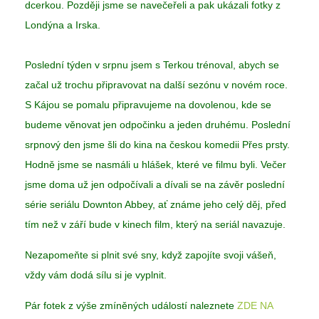
dcerkou. Později jsme se navečeřeli a pak ukázali fotky z
Londýna a Irska.
Poslední týden v srpnu jsem s Terkou trénoval, abych se
začal už trochu připravovat na další sezónu v novém roce.
S Kájou se pomalu připravujeme na dovolenou, kde se
budeme věnovat jen odpočinku a jeden druhému. Poslední
srpnový den jsme šli do kina na českou komedii Přes prsty.
Hodně jsme se nasmáli u hlášek, které ve filmu byli. Večer
jsme doma už jen odpočívali a dívali se na závěr poslední
série seriálu Downton Abbey, ať známe jeho celý děj, před
tím než v září bude v kinech film, který na seriál navazuje.
Nezapomeňte si plnit své sny, když zapojíte svoji vášeň,
vždy vám dodá sílu si je vyplnit.
Pár fotek z výše zmíněných událostí naleznete
ZDE NA