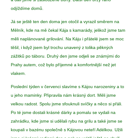
odjíždíme domů.
Já se ještě ten den doma jen otočil a vyrazil směrem na
Mělník, kde na mě čekal Kája s kamarády, jelikož jsme tam
měli naplánované grilování. Na Káju i přátelé jsem se moc
těšil, i když jsem byl trochu unavený z tolika pěkných
zážitků po táboru. Druhý den jsme odjeli se známými do
Prahy autem, což bylo příjemné a komfortnější než jet
vlakem.
Poslední týden v červenci slavíme s Kájou narozeniny a to
u jeho maminky. Připravila nám krásný dort. Měli jsme
velkou radost. Spolu jsme sfouknuli svíčky a něco si přáli.
Po té jsme dostali krásné dárky a pomalu se vydali na
zahrádku, kde jsme si udělali rybu na grilu a také jsme se
koupali v bazénu společně s Kájovou neteří Adélkou. Užili