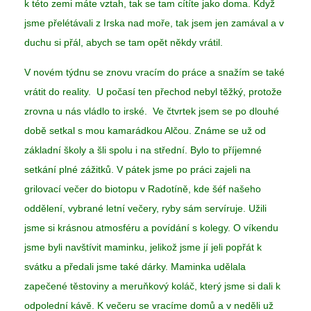
k této zemi máte vztah, tak se tam cítíte jako doma. Když
jsme přelétávali z Irska nad moře, tak jsem jen zamával a v
duchu si přál, abych se tam opět někdy vrátil.
V novém týdnu se znovu vracím do práce a snažím se také
vrátit do reality. U počasí ten přechod nebyl těžký, protože
zrovna u nás vládlo to irské. Ve čtvrtek jsem se po dlouhé
době setkal s mou kamarádkou Alčou. Známe se už od
základní školy a šli spolu i na střední. Bylo to příjemné
setkání plné zážitků. V pátek jsme po práci zajeli na
grilovací večer do biotopu v Radotíně, kde šéf našeho
oddělení, vybrané letní večery, ryby sám servíruje. Užili
jsme si krásnou atmosféru a povídání s kolegy. O víkendu
jsme byli navštívit maminku, jelikož jsme jí jeli popřát k
svátku a předali jsme také dárky. Maminka udělala
zapečené těstoviny a meruňkový koláč, který jsme si dali k
odpolední kávě. K večeru se vracíme domů a v neděli už