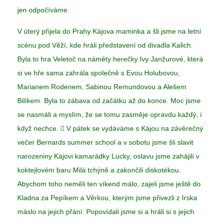
jen odpočíváme.
V úterý přijela do Prahy Kájova maminka a šli jsme na letní
scénu pod Věží, kde hráli představení od divadla Kalich.
Byla to hra Veletoč na náměty herečky Ivy Janžurové, která
si ve hře sama zahrála společně s Evou Holubovou,
Marianem Rodenem, Sabinou Remundovou a Alešem
Bilíkem. Byla to zábava od začátku až do konce. Moc jsme
se nasmáli a myslím, že se tomu zasměje opravdu každý, i
když nechce.  V pátek se vydáváme s Kájou na závěrečný
večer Bernards summer school a v sobotu jsme šli slavit
narozeniny Kájovi kamarádky Lucky, oslavu jsme zahájili v
koktejlovém baru Milá tchýně a zakončili diskotékou.
Abychom toho neměli ten víkend málo, zajeli jsme ještě do
Kladna za Pepíkem a Věrkou, kterým jsme přivezli z Irska
máslo na jejich přání. Popovídali jsme si a hráli si s jejich