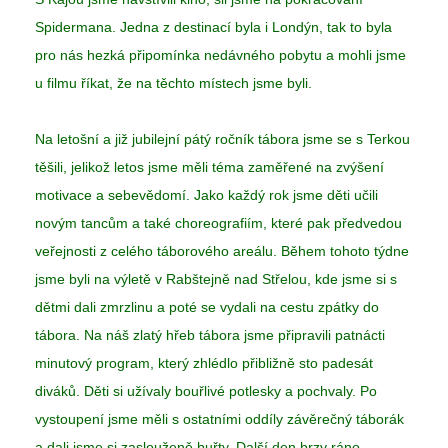
Spidermana. Jedna z destinací byla i Londýn, tak to byla
pro nás hezká připomínka nedávného pobytu a mohli jsme
u filmu říkat, že na těchto místech jsme byli.
Na letošní a již jubilejní pátý ročník tábora jsme se s Terkou
těšili, jelikož letos jsme měli téma zaměřené na zvýšení
motivace a sebevědomí. Jako každý rok jsme děti učili
novým tancům a také choreografiím, které pak předvedou
veřejnosti z celého táborového areálu. Během tohoto týdne
jsme byli na výletě v Rabštejně nad Střelou, kde jsme si s
dětmi dali zmrzlinu a poté se vydali na cestu zpátky do
tábora. Na náš zlatý hřeb tábora jsme připravili patnácti
minutový program, který zhlédlo přibližně sto padesát
diváků. Děti si užívaly bouřlivé potlesky a pochvaly. Po
vystoupení jsme měli s ostatními oddíly závěrečný táborák
a dali jsme si zaslouženě buřty. Další den brzy ráno