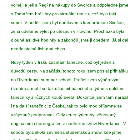
volněji a jeli s Regí na nákupy do Swords a odpoledne jsme
s Tomášem hráli hry pro virtuální realitu, což bylo fakt
super. V neděli jsem byl domluven s kamarádkou Simčou,
že si uděláme výlet po útesech v Howthu. Procházka byla
dlouhá asi dvě hodinky a zakončili jsme ji obědem. Já si dal
neodolatelné fish and chips.
Nový týden v Irsku začínám tanečně, což byl jeden z
důvodů cesty. Na začátku tohoto roku jsem poslal přihlášku
na Riverdance summer school. Prošel jsem výběrovým
řízením a mohl se tak účastnit báječného týdne s dalšími
tanečníky z různých koutů světa. Dokonce jsem tam narazil
i na další tanečnici z Česka, tak to bylo moc příjemné se
vzájemně podporovat. Celý tento týden byl věnovaný
originálním choreografiím z nádherné show Riverdance. V
sobotu byla škola završena studentskou show, kde jsme