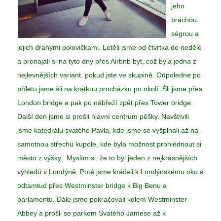
jeho
bráchou,
ségrou a
jejich drahými polovičkami. Letěli jsme od čtvrtka do neděle
a pronajali si na tyto dny přes Airbnb byt, což byla jedna z
nejlevnějších variant, pokud jste ve skupině. Odpoledne po
příletu jsme šli na krátkou procházku po okolí. Šli jsme přes
London bridge a pak po nábřeží zpět přes Tower bridge.
Další den jsme si prošli hlavní centrum pěšky. Navštívili
jsme katedrálu svatého Pavla, kde jsme se vyšplhali až na
samotnou střechu kupole, kde byla možnost prohlédnout si
město z výšky. Myslím si, že to byl jeden z nejkrásnějších
výhledů v Londýně. Poté jsme kráčeli k Londýnskému oku a
odtamtud přes Westminster bridge k Big Benu a
parlamentu. Dále jsme pokračovali kolem Westminster
Abbey a prošli se parkem Svatého Jamese až k